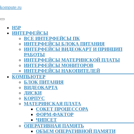
Перейти
kompute.ru
к
содержимому
Кнопка
Перейти
Открыть
H5P
к
ИНТЕРФЕЙСЫ
содержимому
ВСЕ ИНТЕРФЕЙСЫ ПК
ИНТЕРФЕЙСЫ БЛОКА ПИТАНИЯ
ИНТЕРФЕЙСЫ ВИДЕОКАРТ И ПРИНЦИП
РАБОТЫ
ИНТЕРФЕЙСЫ МАТЕРИНСКОЙ ПЛАТЫ
ИНТЕРФЕЙСЫ МОНИТОРОВ
ИНТЕРФЕЙСЫ НАКОПИТЕЛЕЙ
КОМПЬЮТЕР
БЛОК ПИТАНИЯ
ВИДЕОКАРТА
ДИСКИ
КОРПУС
МАТЕРИНСКАЯ ПЛАТА
СОКЕТ ПРОЦЕССОРА
ФОРМ-ФАКТОР
ЧИПСЕТ
ОПЕРАТИВНАЯ ПАМЯТЬ
ОБЪЕМ ОПЕРАТИВНОЙ ПАМЯТИ