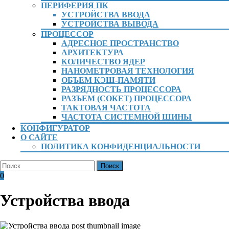
ПЕРИФЕРИЯ ПК
УСТРОЙСТВА ВВОДА
УСТРОЙСТВА ВЫВОДА
ПРОЦЕССОР
АДРЕСНОЕ ПРОСТРАНСТВО
АРХИТЕКТУРА
КОЛИЧЕСТВО ЯДЕР
НАНОМЕТРОВАЯ ТЕХНОЛОГИЯ
ОБЪЕМ КЭШ-ПАМЯТИ
РАЗРЯДНОСТЬ ПРОЦЕССОРА
РАЗЪЕМ (СОКЕТ) ПРОЦЕССОРА
ТАКТОВАЯ ЧАСТОТА
ЧАСТОТА СИСТЕМНОЙ ШИНЫ
КОНФИГУРАТОР
О САЙТЕ
ПОЛИТИКА КОНФИДЕНЦИАЛЬНОСТИ
КНОПКА
Найти:
ЗАКРЫТЬ
Вход
Корзина
0
/
Регистрация
Устройства ввода