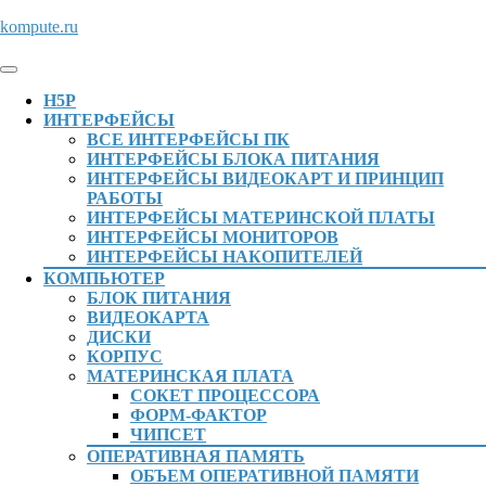
Перейти
kompute.ru
к
содержимому
Кнопка
Перейти
Открыть
H5P
к
ИНТЕРФЕЙСЫ
содержимому
ВСЕ ИНТЕРФЕЙСЫ ПК
ИНТЕРФЕЙСЫ БЛОКА ПИТАНИЯ
ИНТЕРФЕЙСЫ ВИДЕОКАРТ И ПРИНЦИП
РАБОТЫ
ИНТЕРФЕЙСЫ МАТЕРИНСКОЙ ПЛАТЫ
ИНТЕРФЕЙСЫ МОНИТОРОВ
ИНТЕРФЕЙСЫ НАКОПИТЕЛЕЙ
КОМПЬЮТЕР
БЛОК ПИТАНИЯ
ВИДЕОКАРТА
ДИСКИ
КОРПУС
МАТЕРИНСКАЯ ПЛАТА
СОКЕТ ПРОЦЕССОРА
ФОРМ-ФАКТОР
ЧИПСЕТ
ОПЕРАТИВНАЯ ПАМЯТЬ
ОБЪЕМ ОПЕРАТИВНОЙ ПАМЯТИ