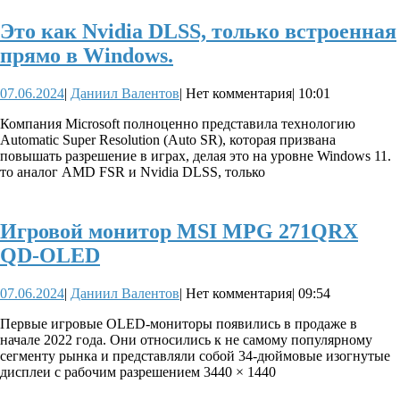
Это как Nvidia DLSS, только встроенная
Это
прямо в Windows.
как
07.06.2024
Даниил
07.06.2024
|
Даниил Валентов
|
Нет комментария
|
10:01
Nvidia
Валентов
DLSS,
Компания Microsoft полноценно представила технологию
Automatic Super Resolution (Auto SR), которая призвана
только
повышать разрешение в играх, делая это на уровне Windows 11.
встроенная
то аналог AMD FSR и Nvidia DLSS, только
прямо
в
Игровой монитор MSI MPG 271QRX
Windows.
Игровой
QD-OLED
монитор
07.06.2024
Даниил
07.06.2024
|
Даниил Валентов
|
Нет комментария
|
09:54
MSI
Валентов
MPG
Первые игровые OLED-мониторы появились в продаже в
начале 2022 года. Они относились к не самому популярному
271QRX
сегменту рынка и представляли собой 34-дюймовые изогнутые
QD-
дисплеи с рабочим разрешением 3440 × 1440
OLED