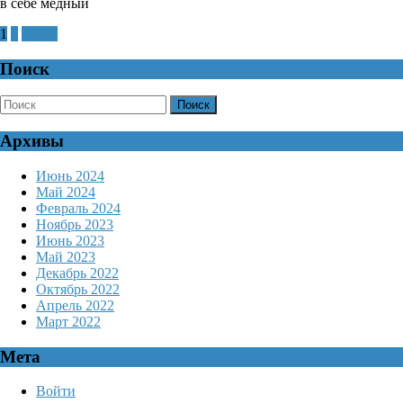
в себе медный
для
Навигация
1
2
Далее
будущих
по
GeForce
Поиск
записям
RTX
Найти:
5000
Архивы
Июнь 2024
Май 2024
Февраль 2024
Ноябрь 2023
Июнь 2023
Май 2023
Декабрь 2022
Октябрь 2022
Апрель 2022
Март 2022
Мета
Войти