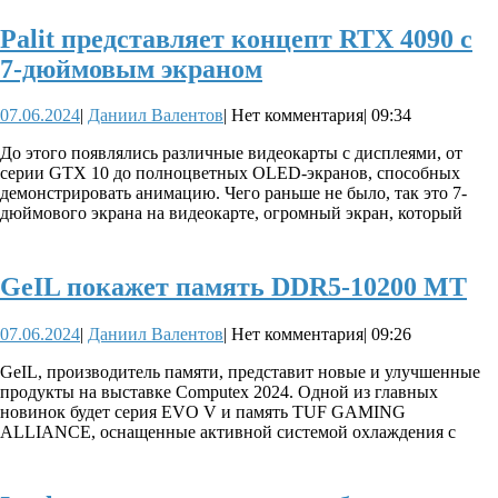
Palit представляет концепт RTX 4090 с
Palit
7-дюймовым экраном
представляет
07.06.2024
Даниил
07.06.2024
|
Даниил Валентов
|
Нет комментария
|
09:34
концепт
Валентов
RTX
До этого появлялись различные видеокарты с дисплеями, от
серии GTX 10 до полноцветных OLED-экранов, способных
4090
демонстрировать анимацию. Чего раньше не было, так это 7-
с
дюймового экрана на видеокарте, огромный экран, который
7-
дюймовым
Ge
GeIL покажет память DDR5-10200 МТ
экраном
по
07.06.2024
Даниил
07.06.2024
|
Даниил Валентов
|
Нет комментария
|
09:26
па
Валентов
DD
GeIL, производитель памяти, представит новые и улучшенные
продукты на выставке Computex 2024. Одной из главных
10
новинок будет серия EVO V и память TUF GAMING
М
ALLIANCE, оснащенные активной системой охлаждения с