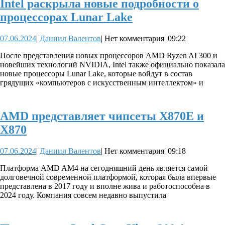
Intel раскрыла новые подробности о
Intel
процессорах Lunar Lake
раскрыла
07.06.2024
Даниил
07.06.2024
|
Даниил Валентов
|
Нет комментария
|
09:22
новые
Валентов
подробности
После представления новых процессоров AMD Ryzen AI 300 и
новейших технологий NVIDIA, Intel также официально показала
о
новые процессоры Lunar Lake, которые войдут в состав
процессорах
грядущих «компьютеров с искусственным интеллектом» и
Lunar
Lake
AMD представляет чипсеты X870E и
AMD
X870
представляет
07.06.2024
Даниил
07.06.2024
|
Даниил Валентов
|
Нет комментария
|
09:18
чипсеты
Валентов
X870E
Платформа AMD AM4 на сегодняшний день является самой
долговечной современной платформой, которая была впервые
и
представлена ​​в 2017 году и вполне жива и работоспособна в
X870
2024 году. Компания совсем недавно выпустила