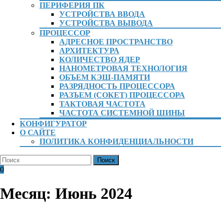
ПЕРИФЕРИЯ ПК
УСТРОЙСТВА ВВОДА
УСТРОЙСТВА ВЫВОДА
ПРОЦЕССОР
АДРЕСНОЕ ПРОСТРАНСТВО
АРХИТЕКТУРА
КОЛИЧЕСТВО ЯДЕР
НАНОМЕТРОВАЯ ТЕХНОЛОГИЯ
ОБЪЕМ КЭШ-ПАМЯТИ
РАЗРЯДНОСТЬ ПРОЦЕССОРА
РАЗЪЕМ (СОКЕТ) ПРОЦЕССОРА
ТАКТОВАЯ ЧАСТОТА
ЧАСТОТА СИСТЕМНОЙ ШИНЫ
КОНФИГУРАТОР
О САЙТЕ
ПОЛИТИКА КОНФИДЕНЦИАЛЬНОСТИ
КНОПКА
Найти:
ЗАКРЫТЬ
Вход
Корзина
0
/
Регистрация
Месяц:
Июнь 2024