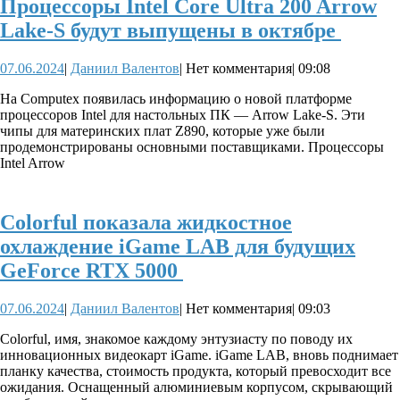
Процессоры Intel Core Ultra 200 Arrow
Проц
Lake-S будут выпущены в октябре
Intel
07.06.2024
Даниил
07.06.2024
|
Даниил Валентов
|
Нет комментария
|
09:08
Core
Валентов
Ultra
На Computex появилась информацию о новой платформе
процессоров Intel для настольных ПК — Arrow Lake-S. Эти
200
чипы для материнских плат Z890, которые уже были
Arro
продемонстрированы основными поставщиками. Процессоры
Intel Arrow
Lake-
S
Colorful показала жидкостное
будут
охлаждение iGame LAB для будущих
выпу
Colorful
GeForce RTX 5000
в
показала
октяб
07.06.2024
Даниил
07.06.2024
|
Даниил Валентов
|
Нет комментария
|
09:03
жидкостное
Валентов
охлаждение
Colorful, имя, знакомое каждому энтузиасту по поводу их
инновационных видеокарт iGame. iGame LAB, вновь поднимает
iGame
планку качества, стоимость продукта, который превосходит все
LAB
ожидания. Оснащенный алюминиевым корпусом, скрывающий