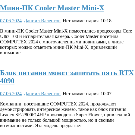
Мини-
Мини-ПК Cooler Master Mini-X
ПК
07.06.2024
Даниил
07.06.2024
|
Даниил Валентов
|
Нет комментария
|
10:18
Cooler
Валентов
Master
В мини-ПК Cooler Master Mini-X поместились процессоры Core
Ultra 100 и испарительная камера. Cooler Master посетила
Mini-
COMPUTEX 2024 с многочисленными новинками, в числе
X
которых можно отметить мини-ПК Mini-X, привлекший
внимание
Блок питания может запитать пять RTX
Блок
4090
питания
07.06.2024
Даниил
07.06.2024
|
Даниил Валентов
|
Нет комментария
|
10:07
может
Валентов
запитать
Компании, посетившие COMPUTEX 2024, продолжают
демонстрировать интересное железо, такое как блок питания
пять
Leadex SF-2800F14HP производства Super Flower, привлекший
RTX
внимание не только большой мощностью, но и своими
возможностями. Эта модель предлагает
4090