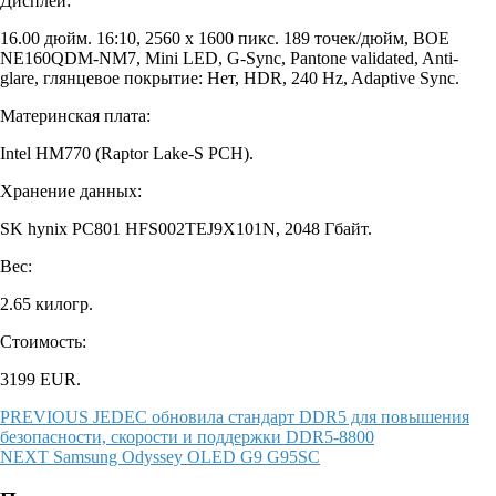
Дисплей:
16.00 дюйм. 16:10, 2560 x 1600 пикс. 189 точек/дюйм, BOE
NE160QDM-NM7, Mini LED, G-Sync, Pantone validated, Anti-
glare, глянцевое покрытие: Нет, HDR, 240 Hz, Adaptive Sync.
Материнская плата:
Intel HM770 (Raptor Lake-S PCH).
Хранение данных:
SK hynix PC801 HFS002TEJ9X101N, 2048 Гбайт.
Вес:
2.65 килогр.
Стоимость:
3199 EUR.
Навигация
Предыдущая
PREVIOUS
JEDEC обновила стандарт DDR5 для повышения
запись:
безопасности, скорости и поддержки DDR5-8800
по
Следующая
NEXT
Samsung Odyssey OLED G9 G95SC
записям
запись: