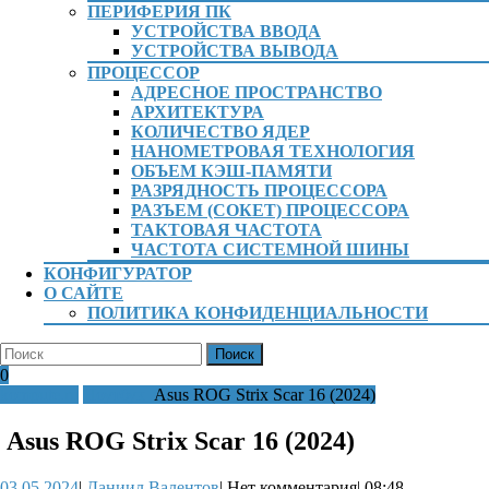
ПЕРИФЕРИЯ ПК
УСТРОЙСТВА ВВОДА
УСТРОЙСТВА ВЫВОДА
ПРОЦЕССОР
АДРЕСНОЕ ПРОСТРАНСТВО
АРХИТЕКТУРА
КОЛИЧЕСТВО ЯДЕР
НАНОМЕТРОВАЯ ТЕХНОЛОГИЯ
ОБЪЕМ КЭШ-ПАМЯТИ
РАЗРЯДНОСТЬ ПРОЦЕССОРА
РАЗЪЕМ (СОКЕТ) ПРОЦЕССОРА
ТАКТОВАЯ ЧАСТОТА
ЧАСТОТА СИСТЕМНОЙ ШИНЫ
КОНФИГУРАТОР
О САЙТЕ
ПОЛИТИКА КОНФИДЕНЦИАЛЬНОСТИ
КНОПКА
Найти:
ЗАКРЫТЬ
Вход
Корзина
0
/
kompute.ru
Ноутбук
Asus ROG Strix Scar 16 (2024)
Регистрация
Asus ROG Strix Scar 16 (2024)
03.05.2024
Даниил
03.05.2024
|
Даниил Валентов
|
Нет комментария
|
08:48