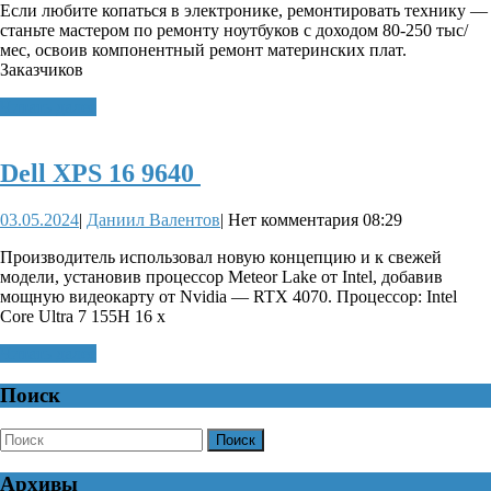
Если любите копаться в электронике, ремонтировать технику —
онлайн-
станьте мастером по ремонту ноутбуков с доходом 80-250 тыс/
обучение
мес, освоив компонентный ремонт материнских плат.
Заказчиков
Читать
Читать далее
далее
Dell
Dell XPS 16 9640
XPS
03.05.2024
Даниил
03.05.2024
|
Даниил Валентов
|
Нет комментария
08:29
16
Валентов
9640
Производитель использовал новую концепцию и к свежей
модели, установив процессор Meteor Lake от Intel, добавив
мощную видеокарту от Nvidia — RTX 4070. Процессор: Intel
Core Ultra 7 155H 16 x
Читать
Читать далее
далее
Поиск
Найти:
Архивы