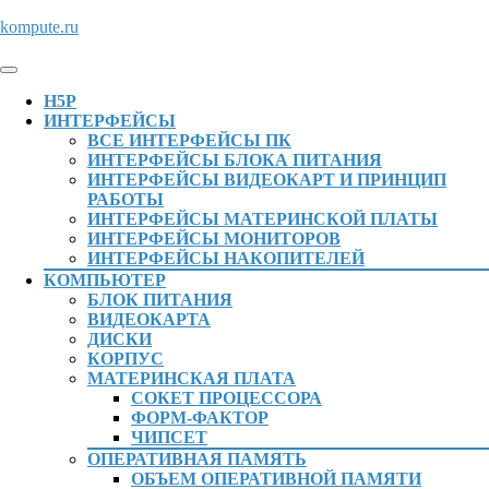
Перейти
kompute.ru
к
содержимому
Кнопка
Перейти
Открыть
H5P
к
ИНТЕРФЕЙСЫ
содержимому
ВСЕ ИНТЕРФЕЙСЫ ПК
ИНТЕРФЕЙСЫ БЛОКА ПИТАНИЯ
ИНТЕРФЕЙСЫ ВИДЕОКАРТ И ПРИНЦИП
РАБОТЫ
ИНТЕРФЕЙСЫ МАТЕРИНСКОЙ ПЛАТЫ
ИНТЕРФЕЙСЫ МОНИТОРОВ
ИНТЕРФЕЙСЫ НАКОПИТЕЛЕЙ
КОМПЬЮТЕР
БЛОК ПИТАНИЯ
ВИДЕОКАРТА
ДИСКИ
КОРПУС
МАТЕРИНСКАЯ ПЛАТА
СОКЕТ ПРОЦЕССОРА
ФОРМ-ФАКТОР
ЧИПСЕТ
ОПЕРАТИВНАЯ ПАМЯТЬ
ОБЪЕМ ОПЕРАТИВНОЙ ПАМЯТИ