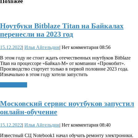
Похожее
Ноутбуки Bitblaze Titan на Байкалах
Ноутбуки
перенесли на 2023 год
Bitblaze
15.12.2022
Илья
15.12.2022
|
Илья Айгельдин
|
Нет комментария
08:56
Titan
Айгельдин
на
В этом году не стоит ждать отечественных ноутбуков Bitblaze
Titan на процессоре «Байкал-М» от компании «Промобит».
Байкалах
Производство стартует только в первой половине 2023 года.
перенесли
Изначально в этом году хотели запустить
на
Читать
Читать далее
далее
2023
год
Московский сервис ноутбуков запустил
Московский
онлайн-обучение
сервис
15.12.2022
Илья
15.12.2022
|
Илья Айгельдин
|
Нет комментария
08:40
ноутбуков
Айгельдин
запустил
Известный СЦ Notebook1 начал обучать ремонту электроники.